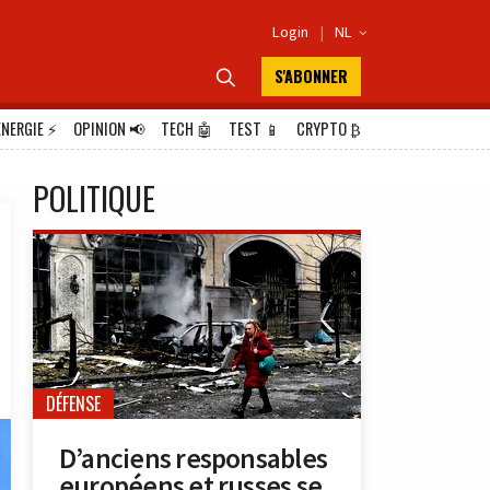
Login
|
NL

S'ABONNER

ÉNERGIE
⚡
OPINION
📢
TECH
🤖
TEST
📱
CRYPTO
₿
POLITIQUE
DÉFENSE
D’anciens responsables
européens et russes se