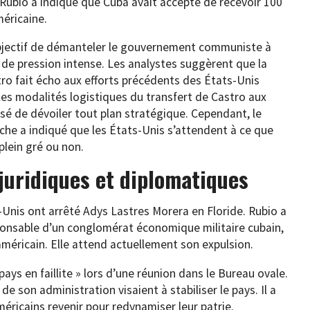
 Rubio a indiqué que Cuba avait accepté de recevoir 100
méricaine.
bjectif de démanteler le gouvernement communiste à
 de pression intense. Les analystes suggèrent que la
ro fait écho aux efforts précédents des États-Unis
les modalités logistiques du transfert de Castro aux
usé de dévoiler tout plan stratégique. Cependant, le
che a indiqué que les États-Unis s’attendent à ce que
plein gré ou non.
juridiques et diplomatiques
-Unis ont arrêté Adys Lastres Morera en Floride. Rubio a
ponsable d’un conglomérat économique militaire cubain,
 américain. Elle attend actuellement son expulsion.
ays en faillite » lors d’une réunion dans le Bureau ovale.
de son administration visaient à stabiliser le pays. Il a
éricains revenir pour redynamiser leur patrie.