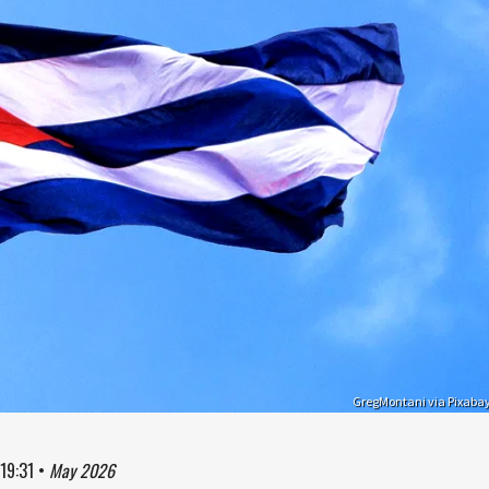
GregMontani via Pixaba
19:31
•
May 2026