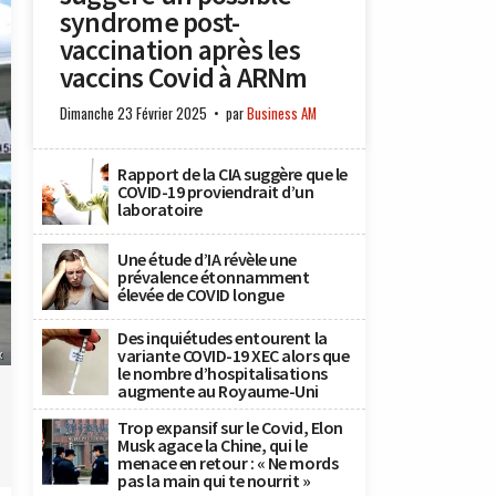
syndrome post-
vaccination après les
vaccins Covid à ARNm
Dimanche 23 Février 2025
par
Business AM
Rapport de la CIA suggère que le
COVID-19 proviendrait d’un
laboratoire
Une étude d’IA révèle une
prévalence étonnamment
élevée de COVID longue
Des inquiétudes entourent la
variante COVID-19 XEC alors que
x
le nombre d’hospitalisations
augmente au Royaume-Uni
Trop expansif sur le Covid, Elon
Musk agace la Chine, qui le
menace en retour : « Ne mords
pas la main qui te nourrit »