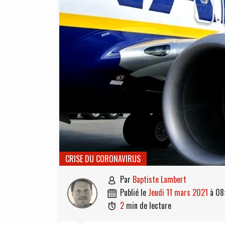
CRISE DU CORONAVIRUS
par
Baptiste Lambert

publié le
jeudi 11 mars 2021
à
08

2
min de lecture
