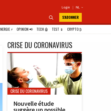
Login
|
NL

S'ABONNER

ÉNERGIE
⚡
OPINION
📢
TECH
🤖
TEST
📱
CRYPTO
₿
CRISE DU CORONAVIRUS
CRISE DU CORONAVIRUS
Nouvelle étude
suggère un possible