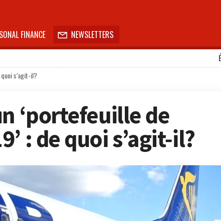
SONAL FINANCE
NEWSLETTERS

 quoi s’agit-il?
n ‘portefeuille de
’ : de quoi s’agit-il?