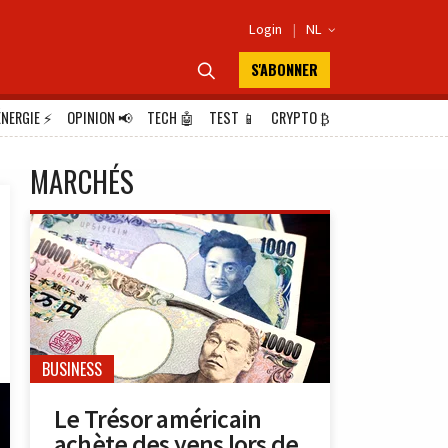
Login
|
NL

S'ABONNER

ÉNERGIE
⚡
OPINION
📢
TECH
🤖
TEST
📱
CRYPTO
₿
MARCHÉS
BUSINESS
Le Trésor américain
achète des yens lors de