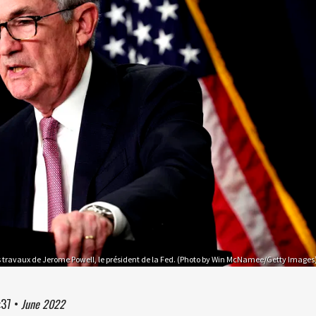
 travaux de Jerome Powell, le président de la Fed. (Photo by Win McNamee/Getty Images
:37
•
June 2022