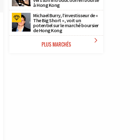
vers son introduction en bourse
à Hong Kong
Michael Burry, l’investisseur de «
The Big Short », voit un
potentiel sur le marché boursier
de Hong Kong

PLUS MARCHÉS