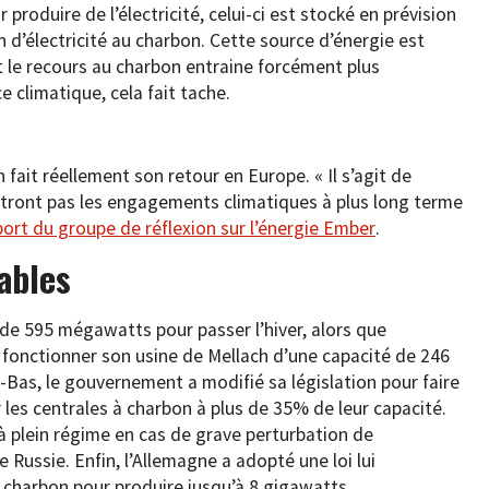
r produire de l’électricité, celui-ci est stocké en prévision
n d’électricité au charbon. Cette source d’énergie est
 le recours au charbon entraine forcément plus
ce climatique, cela fait tache.
 fait réellement son retour en Europe. « Il s’agit de
ront pas les engagements climatiques à plus long terme
port du groupe de réflexion sur l’énergie Ember
.
ables
 de 595 mégawatts pour passer l’hiver, alors que
re fonctionner son usine de Mellach d’une capacité de 246
-Bas, le gouvernement a modifié sa législation pour faire
r les centrales à charbon à plus de 35% de leur capacité.
 à plein régime en cas de grave perturbation de
Russie. Enfin, l’Allemagne a adopté une loi lui
 charbon pour produire jusqu’à 8 gigawatts.