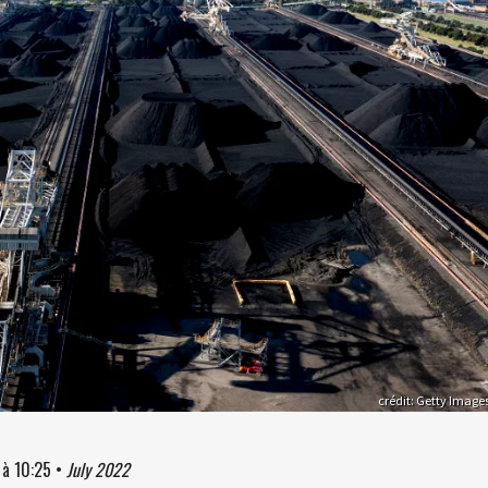
crédit: Getty Image
à
10:25
•
July 2022