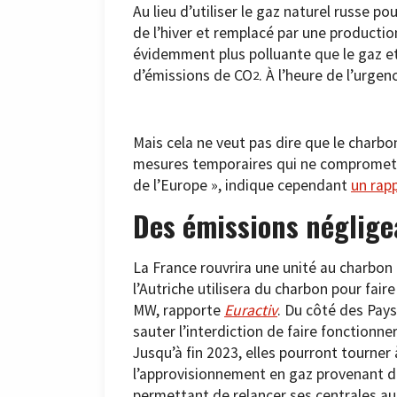
Au lieu d’utiliser le gaz naturel russe pou
de l’hiver et remplacé par une productio
évidemment plus polluante que le gaz et
d’émissions de CO
. À l’heure de l’urgen
2
Mais cela ne veut pas dire que le charbon
mesures temporaires qui ne compromett
de l’Europe », indique cependant
un rap
Des émissions néglige
La France rouvrira une unité au charbon
l’Autriche utilisera du charbon pour fai
MW, rapporte
Euractiv
. Du côté des Pays
sauter l’interdiction de faire fonctionne
Jusqu’à fin 2023, elles pourront tourner
l’approvisionnement en gaz provenant de 
permettant de relancer ses centrales au