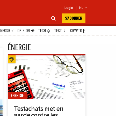
Login
|
NL

S'ABONNER

ÉNERGIE
⚡
OPINION
📢
TECH
🤖
TEST
📱
CRYPTO
₿
ÉNERGIE
ÉNERGIE
Testachats met en
garde contre les