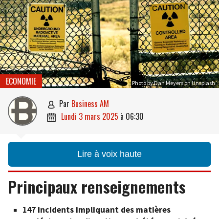
ECONOMIE
Photo by Dan Meyers on Unsplash
par
Business AM

lundi 3 mars 2025
à
06:30

Lire à voix haute
Principaux renseignements
147 incidents impliquant des matières