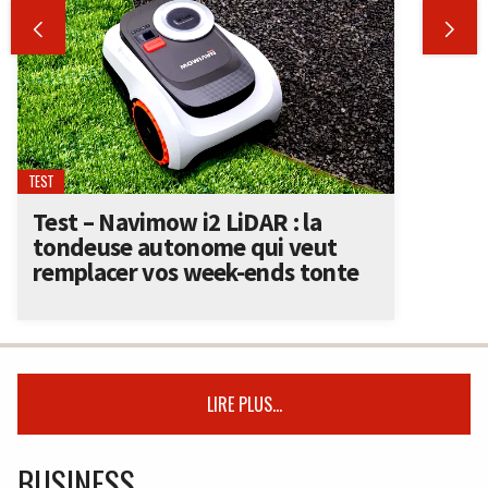


TEST
Test – Navimow i2 LiDAR : la
tondeuse autonome qui veut
remplacer vos week-ends tonte
LIRE PLUS...
BUSINESS