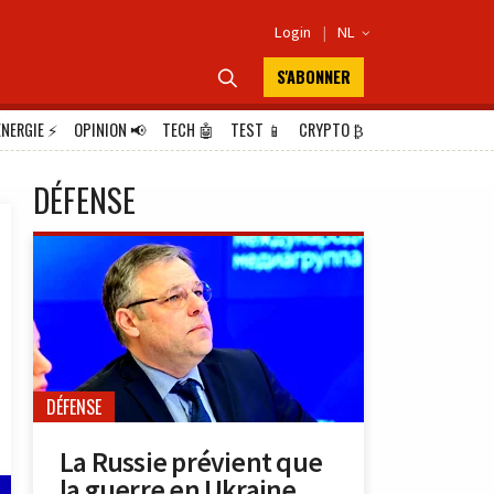
Login
|
NL

S'ABONNER

ÉNERGIE
⚡
OPINION
📢
TECH
🤖
TEST
📱
CRYPTO
₿
DÉFENSE
DÉFENSE
La Russie prévient que
la guerre en Ukraine