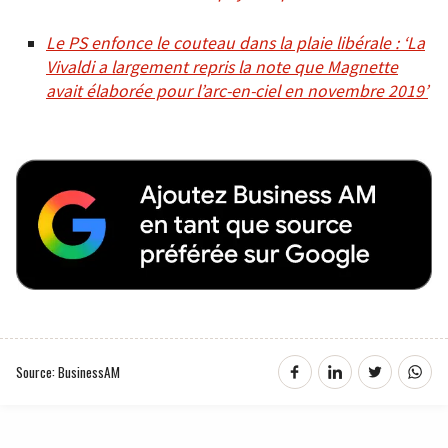
Le PS enfonce le couteau dans la plaie libérale : ‘La
Vivaldi a largement repris la note que Magnette
avait élaborée pour l’arc-en-ciel en novembre 2019’
Source: BusinessAM