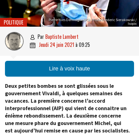
Pierre-Yves Dermagne (PS). Photo: Frederic Sierakowski /
POLITIQUE
Isopix
par
Baptiste Lambert

jeudi 24 juin 2021
à
09:25

Lire à voix haute
Deux petites bombes se sont glissées sous le
gouvernement Vivaldi, à quelques semaines des
vacances. La première concerne l’accord
interprofessionnel (AIP) qui vient de connaitre un
énième rebondissement. La deuxième concerne
une mesure phare du gouvernement Michel, qui
est aujourd’hui remise en cause par les socialistes.