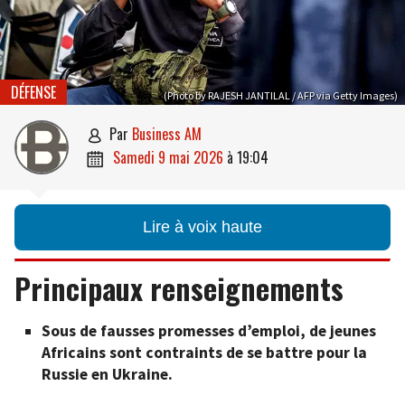
DÉFENSE
(Photo by RAJESH JANTILAL / AFP via Getty Images)
par
Business AM

samedi 9 mai 2026
à
19:04

Lire à voix haute
Principaux renseignements
Sous de fausses promesses d’emploi, de jeunes
Africains sont contraints de se battre pour la
Russie en Ukraine.