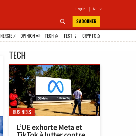
Login
|
NL

S'ABONNER

ÉNERGIE
⚡
OPINION
📢
TECH
🤖
TEST
📱
CRYPTO
₿
TECH
BUSINESS
L’UE exhorte Meta et
TikTok à lutter contre