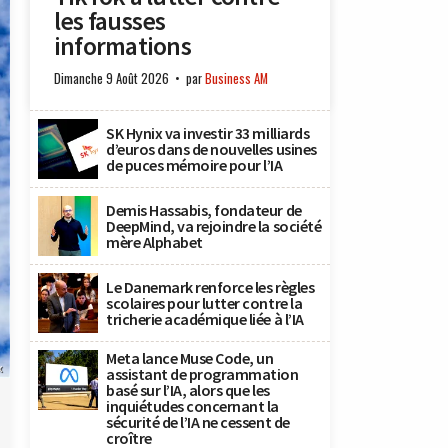
les fausses
informations
Dimanche 9 Août 2026
par
Business AM
SK Hynix va investir 33 milliards
d’euros dans de nouvelles usines
de puces mémoire pour l’IA
Demis Hassabis, fondateur de
DeepMind, va rejoindre la société
mère Alphabet
Le Danemark renforce les règles
scolaires pour lutter contre la
tricherie académique liée à l’IA
Meta lance Muse Code, un
x
assistant de programmation
basé sur l’IA, alors que les
inquiétudes concernant la
sécurité de l’IA ne cessent de
croître