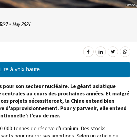
Pixaba
6:22
•
May 2021
Lire à voix haute
 pour son secteur nucléaire. Le géant asiatique
e centrales au cours des prochaines années. Et malgré
ces projets nécessiteront, la Chine entend bien
e d’approvisionnement. Pour y parvenir, elle entend
ntionnelle’: l’eau de mer.
70.000 tonnes de réserve d’uranium. Des stocks
ants pour nourrir ses ambitions. Selon un article du