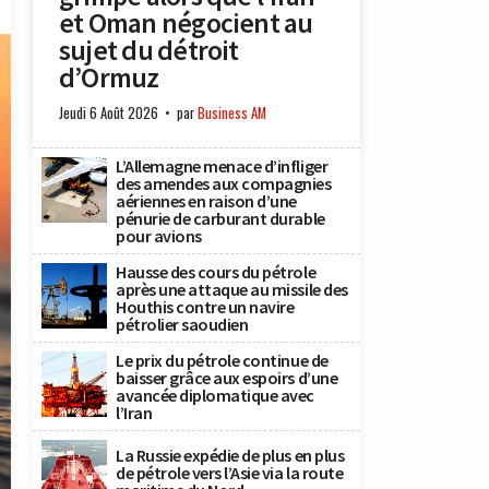
et Oman négocient au
sujet du détroit
d’Ormuz
Jeudi 6 Août 2026
par
Business AM
L’Allemagne menace d’infliger
des amendes aux compagnies
aériennes en raison d’une
pénurie de carburant durable
pour avions
Hausse des cours du pétrole
après une attaque au missile des
Houthis contre un navire
pétrolier saoudien
Le prix du pétrole continue de
baisser grâce aux espoirs d’une
avancée diplomatique avec
l’Iran
La Russie expédie de plus en plus
de pétrole vers l’Asie via la route