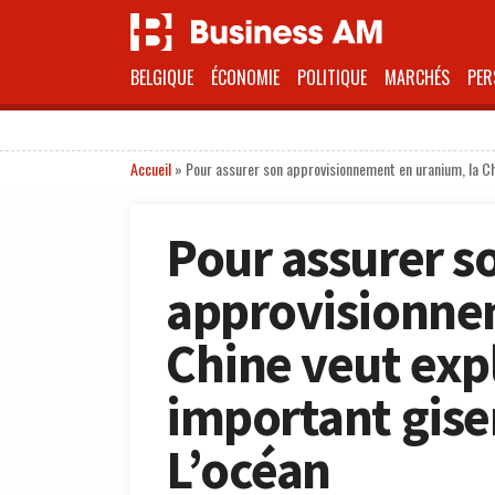
BELGIQUE
ÉCONOMIE
POLITIQUE
MARCHÉS
PER
Accueil
»
Pour assurer son approvisionnement en uranium, la Ch
Pour assurer s
approvisionne
Chine veut expl
important gi
L’océan