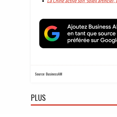
La Chine active son ‘soleil artificiel
Source: BusinessAM
PLUS