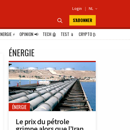
Login
|
NL

S'ABONNER

ÉNERGIE
⚡
OPINION
📢
TECH
🤖
TEST
📱
CRYPTO
₿
ÉNERGIE
ÉNERGIE
Le prix du pétrole
grimpe alors que l’Iran