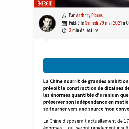
ÉNERGIE
par
Anthony Planus

publié le
samedi 29 mai 2021
à
0

3
min de lecture

La Chine nourrit de grandes ambitions
prévoit la construction de dizaines d
les énormes quantités d’uranium que 
préserver son indépendance en matièr
se tourner vers une source ‘non conve
La Chine disposerait actuellement de 1
énormes… qui seront rapidement insuffis