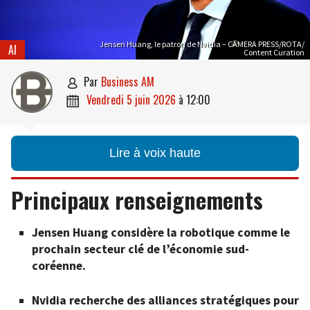
Jensen Huang, le patron de Nvidia – CAMERA PRESS/ROTA/
AI
Content Curation
par
Business AM

vendredi 5 juin 2026
à
12:00

Lire à voix haute
Principaux renseignements
Jensen Huang considère la robotique comme le
prochain secteur clé de l’économie sud-
coréenne.
Nvidia recherche des alliances stratégiques pour