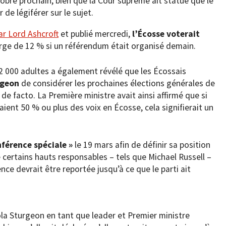
obre prochain, bien que la Cour suprême ait statué que le
 de légiférer sur le sujet.
par Lord Ashcroft
et publié mercredi,
l’Écosse voterait
ge de 12 % si un référendum était organisé demain.
2 000 adultes a également révélé que les Écossais
rgeon
de considérer les prochaines élections générales de
facto. La Première ministre avait ainsi affirmé que si
ient 50 % ou plus des voix en Écosse, cela signifierait un
férence spéciale »
le 19 mars afin de définir sa position
 certains hauts responsables – tels que Michael Russell –
nce devrait être reportée jusqu’à ce que le parti ait
la Sturgeon en tant que leader et Premier ministre