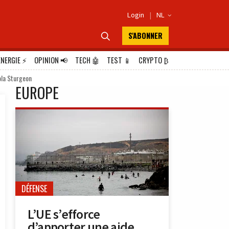
Login
|
NL

S'ABONNER

ÉNERGIE
⚡
OPINION
📢
TECH
🤖
TEST
📱
CRYPTO
₿
ola Sturgeon
EUROPE
DÉFENSE
L’UE s’efforce
d’apporter une aide