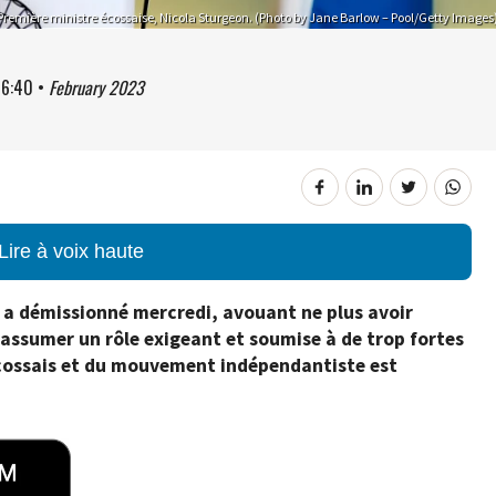
Première ministre écossaise, Nicola Sturgeon. (Photo by Jane Barlow – Pool/Getty Images
16:40
•
February 2023
Lire à voix haute
 a démissionné mercredi, avouant ne plus avoir
 assumer un rôle exigeant et soumise à de trop fortes
 écossais et du mouvement indépendantiste est