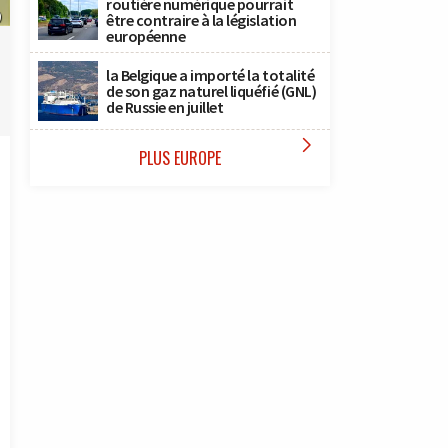
routière numérique pourrait
)
être contraire à la législation
européenne
la Belgique a importé la totalité
de son gaz naturel liquéfié (GNL)
de Russie en juillet

PLUS EUROPE