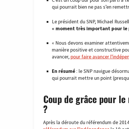
C’est un coup dur pour son parti à t
qui pourrait bien ne pas s’en remettr
Le président du SNP, Michael Russell
« moment très important pour le 
« Nous devons examiner attentivemen
manière positive et constructive po
avancer,
pour faire avancer l’indép
En résumé
: le SNP navigue désormai
qui pourrait mettre un point (presqu
Coup de grâce pour le
?
Après la déroute du référendum de 201