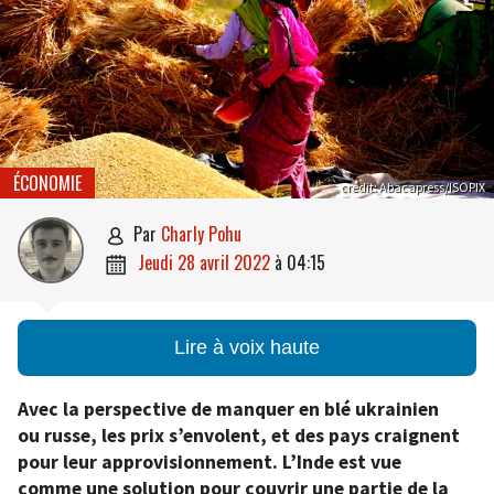
ÉCONOMIE
crédit: Abacapress/ISOPIX
par
Charly Pohu

jeudi 28 avril 2022
à
04:15

Lire à voix haute
Avec la perspective de manquer en blé ukrainien
ou russe, les prix s’envolent, et des pays craignent
pour leur approvisionnement. L’Inde est vue
comme une solution pour couvrir une partie de la