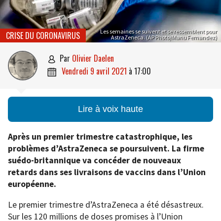
Les semaines se suivent et se ressemblent pour
CRISE DU CORONAVIRUS
AstraZeneca. (AP Photo/Manu Fernandez)
par
Olivier Daelen

vendredi 9 avril 2021
à
17:00

Lire à voix haute
Après un premier trimestre catastrophique, les
problèmes d’AstraZeneca se poursuivent. La firme
suédo-britannique va concéder de nouveaux
retards dans ses livraisons de vaccins dans l’Union
européenne.
Le premier trimestre d’AstraZeneca a été désastreux.
Sur les 120 millions de doses promises à l’Union