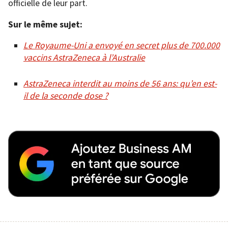
officielle de leur part.
Sur le même sujet:
Le Royaume-Uni a envoyé en secret plus de 700.000
vaccins AstraZeneca à l’Australie
AstraZeneca interdit au moins de 56 ans: qu’en est-
il de la seconde dose ?