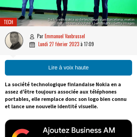
De top van Nokia op de techbeurs van Barcelona, met in
TECH
het midden CEO Pekka Lundmark – Getty Images
par
Emmanuel Vanbrussel

lundi 27 février 2023
à
17:09

Lire à voix haute
La société technologique finlandaise Nokia en a
assez d’être toujours associée aux téléphones
portables, elle remplace donc son logo bien connu
et lance une nouvelle identité visuelle.