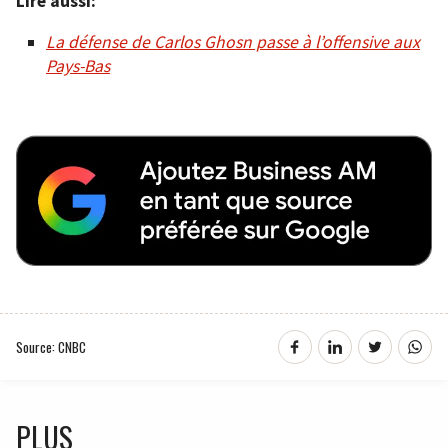
Lire aussi:
La défense de Carlos Ghosn passe à l’offensive aux
Pays-Bas
Source: CNBC
PLUS