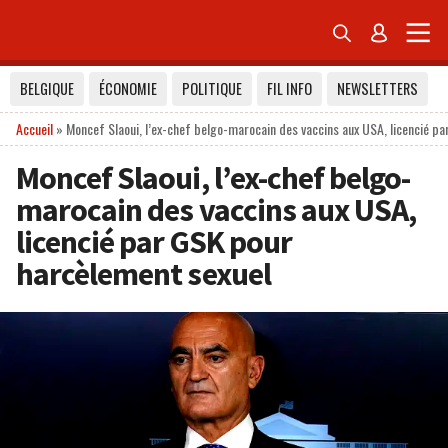


BELGIQUE
ÉCONOMIE
POLITIQUE
FIL INFO
NEWSLETTERS
Accueil
»
Moncef Slaoui, l’ex-chef belgo-marocain des vaccins aux USA, licencié p
Moncef Slaoui, l’ex-chef belgo-
marocain des vaccins aux USA,
licencié par GSK pour
harcèlement sexuel