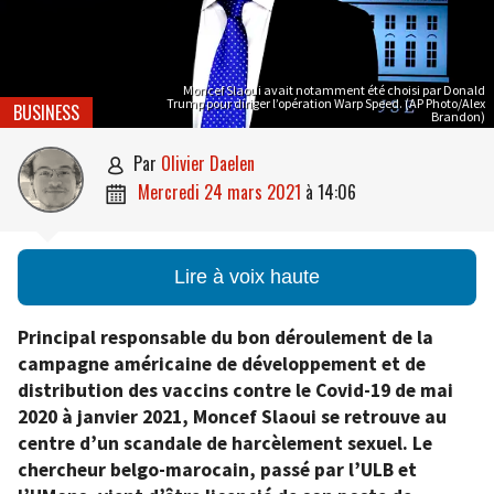
Moncef Slaoui avait notamment été choisi par Donald
Trump pour diriger l’opération Warp Speed. (AP Photo/Alex
BUSINESS
Brandon)
par
Olivier Daelen

mercredi 24 mars 2021
à
14:06

Lire à voix haute
Principal responsable du bon déroulement de la
campagne américaine de développement et de
distribution des vaccins contre le Covid-19 de mai
2020 à janvier 2021, Moncef Slaoui se retrouve au
centre d’un scandale de harcèlement sexuel. Le
chercheur belgo-marocain, passé par l’ULB et