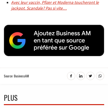
Avec leur vaccin, Pfizer et Moderna toucheront le
jackpot. Scandale? Pas si vite…
Source: BusinessAM
PLUS