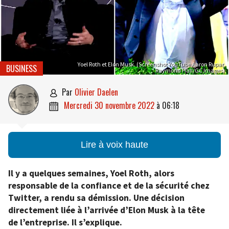
Yoel Roth et Elon Musk. (Screenshot YouTube Aaron Rupar,
BUSINESS
Raymond Hall/GC Images)
par
Olivier Daelen

mercredi 30 novembre 2022
à
06:18

Lire à voix haute
Il y a quelques semaines, Yoel Roth, alors
responsable de la confiance et de la sécurité chez
Twitter, a rendu sa démission. Une décision
directement liée à l’arrivée d’Elon Musk à la tête
de l’entreprise. Il s’explique.