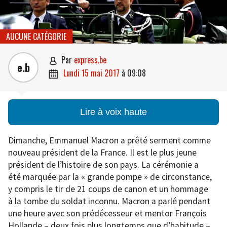
AUCUNE CATÉGORIE
par
express.be

e.b
lundi 15 mai 2017
à
09:08

Lire à voix haute
Dimanche, Emmanuel Macron a prêté serment comme
nouveau président de la France. Il est le plus jeune
président de l’histoire de son pays. La cérémonie a
été marquée par la « grande pompe » de circonstance,
y compris le tir de 21 coups de canon et un hommage
à la tombe du soldat inconnu. Macron a parlé pendant
une heure avec son prédécesseur et mentor François
Hollande – deux fois plus longtemps que d’habitude –