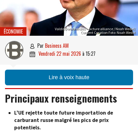
Valdis Dombrovskis – picture alliance / Noah Wedel/
ÉCONOMIE
Content Curation Foto: Noah Wedel
par
Business AM

vendredi 22 mai 2026
à
15:27

Lire à voix haute
Principaux renseignements
L’UE rejette toute future importation de
carburant russe malgré les pics de prix
potentiels.