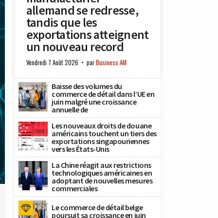
allemand se redresse,
tandis que les
exportations atteignent
un nouveau record
Vendredi 7 Août 2026
par
Business AM
Baisse des volumes du
commerce de détail dans l’UE en
juin malgré une croissance
annuelle de
Les nouveaux droits de douane
américains touchent un tiers des
exportations singapouriennes
vers les États-Unis
La Chine réagit aux restrictions
technologiques américaines en
y
adoptant de nouvelles mesures
commerciales
Le commerce de détail belge
poursuit sa croissance en juin