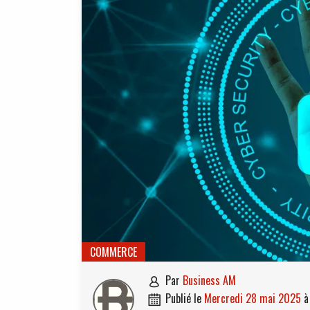
COMMERCE
par
Business AM

publié le
mercredi 28 mai 2025
