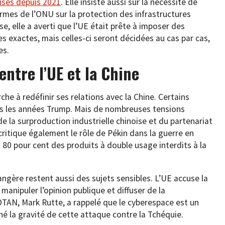
rises depuis 2021
. Elle insiste aussi sur la nécessité de
normes de l’ONU sur la protection des infrastructures
e, elle a averti que l’UE était prête à imposer des
es exactes, mais celles-ci seront décidées au cas par cas,
es.
entre l’UE et la Chine
rche à redéfinir ses relations avec la Chine. Certains
ès les années Trump. Mais de nombreuses tensions
 la surproduction industrielle chinoise et du partenariat
 critique également le rôle de Pékin dans la guerre en
t 80 pour cent des produits à double usage interdits à la
ngère restent aussi des sujets sensibles. L’UE accuse la
 manipuler l’opinion publique et diffuser de la
OTAN, Mark Rutte, a rappelé que le cyberespace est un
né la gravité de cette attaque contre la Tchéquie.