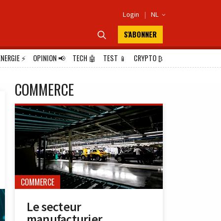
Login
|
NL

S'ABONNER

ÉNERGIE
⚡
OPINION
📢
TECH
🤖
TEST
📱
CRYPTO
₿
COMMERCE
COMMERCE
Le secteur
manufacturier