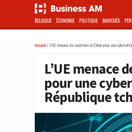
BELGIQUE
ÉCONOMIE
POLITIQUE
MARCHÉS
PER
Accueil
»
L’UE menace de sanctions la Chine pour une cyberatt
L’UE menace de
pour une cyber
République tc