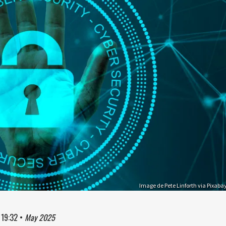
Image de Pete Linforth via Pixaba
à
19:32
•
May 2025