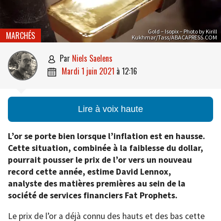
Gold – Isopix – Photo by Kirill
MARCHÉS
Kukhmar/Tass/ABACAPRESS.COM
par
Niels Saelens

mardi 1 juin 2021
à
12:16

Lire à voix haute
L’or se porte bien lorsque l’inflation est en hausse.
Cette situation, combinée à la faiblesse du dollar,
pourrait pousser le prix de l’or vers un nouveau
record cette année, estime David Lennox,
analyste des matières premières au sein de la
société de services financiers Fat Prophets.
Le prix de l’or a déjà connu des hauts et des bas cette