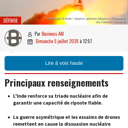
Fusée Agni-V, Inde – Source : picture alliance / Photoshot
DÉFENSE
via Content Curation
par
Business AM

dimanche 5 juillet 2026
à
12:57

Lire à voix haute
Principaux renseignements
L’Inde renforce sa triade nucléaire afin de
garantir une capacité de riposte fiable.
La guerre asymétrique et les essaims de drones
remettent en cause la dissuasion nucléaire