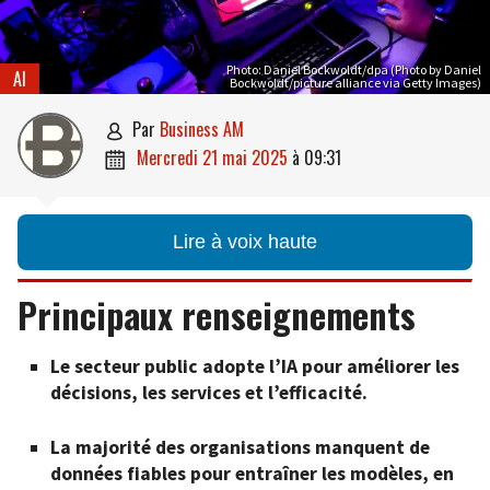
Photo: Daniel Bockwoldt/dpa (Photo by Daniel
AI
Bockwoldt/picture alliance via Getty Images)
par
Business AM

mercredi 21 mai 2025
à
09:31

Lire à voix haute
Principaux renseignements
Le secteur public adopte l’IA pour améliorer les
décisions, les services et l’efficacité.
La majorité des organisations manquent de
données fiables pour entraîner les modèles, en