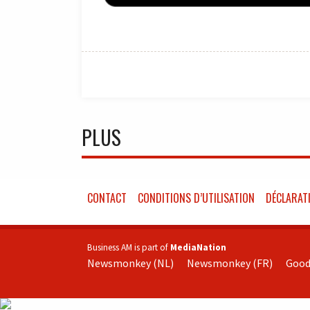
PLUS
CONTACT
CONDITIONS D’UTILISATION
DÉCLARATI
Business AM is part of
MediaNation
Newsmonkey (NL)
Newsmonkey (FR)
Good