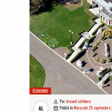
ÉCONOMIE
par
Arnaud Lefebvre

AL
publié le
mercredi 25 septembre
