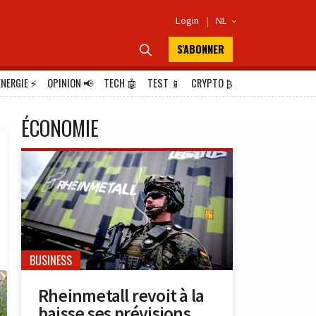
Login
|
NL

S'ABONNER

ÉNERGIE
⚡
OPINION
📢
TECH
🤖
TEST
📱
CRYPTO
₿
ÉCONOMIE
BUSINESS
Rheinmetall revoit à la
baisse ses prévisions