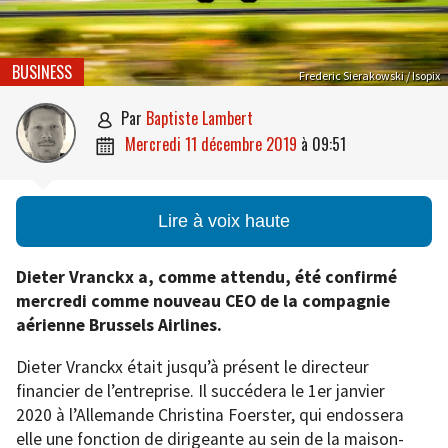
BUSINESS
Frederic Sierakowski / Isopix
par
Baptiste Lambert

mercredi 11 décembre 2019
à
09:51

Lire à voix haute
Dieter Vranckx a, comme attendu, été confirmé
mercredi comme nouveau CEO de la compagnie
aérienne Brussels Airlines.
Dieter Vranckx était jusqu’à présent le directeur
financier de l’entreprise. Il succédera le 1er janvier
2020 à l’Allemande Christina Foerster, qui endossera
elle une fonction de dirigeante au sein de la maison-