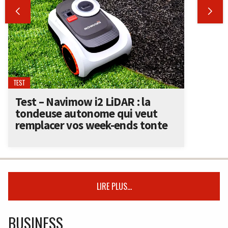


TEST
Test – Navimow i2 LiDAR : la
tondeuse autonome qui veut
remplacer vos week-ends tonte
LIRE PLUS...
BUSINESS