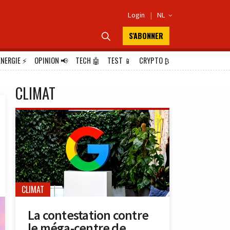
Login
|
NL

S'ABONNER

ÉNERGIE
⚡
OPINION
📢
TECH
🤖
TEST
📱
CRYPTO
₿
CLIMAT
CLIMAT
La contestation contre
le méga-centre de