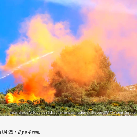
Incendie de forêt dû au réchauffement climatique – Syspeo/SIPA/Content Curatio
à
04:29
•
Il y a 4 sem.