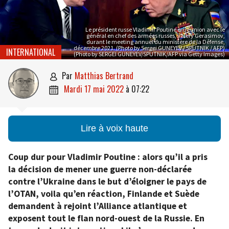
Le président russe Vladimir Poutine en réunion avec le
général en chef des armées russes, Valery Gerasimov,
durant le meeting annuel du ministère de la Défense,
décembre 2021. (Photo by Sergei GUNEYEV / SPUTNIK / AFP)
INTERNATIONAL
(Photo by SERGEI GUNEYEV/SPUTNIK/AFP via Getty Images)
par
Matthias Bertrand

mardi 17 mai 2022
à
07:22

Lire à voix haute
Coup dur pour Vladimir Poutine : alors qu’il a pris
la décision de mener une guerre non-déclarée
contre l’Ukraine dans le but d’éloigner le pays de
l’OTAN, voila qu’en réaction, Finlande et Suède
demandent à rejoint l’Alliance atlantique et
exposent tout le flan nord-ouest de la Russie. En