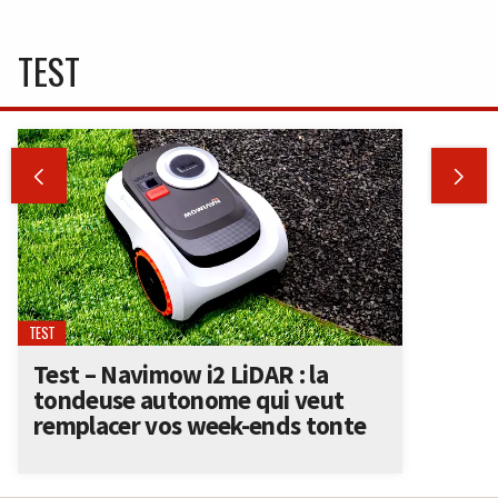
TEST


TEST
Test – Navimow i2 LiDAR : la
tondeuse autonome qui veut
remplacer vos week-ends tonte