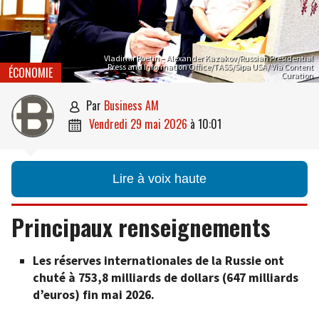
Vladimir Poetin – Alexander Kazakov/Russian Presidential
Press and Information Office/TASS/Sipa USA/ Via Content
ÉCONOMIE
Curation
par
Business AM

vendredi 29 mai 2026
à
10:01

Lire à voix haute
Principaux renseignements
Les réserves internationales de la Russie ont
chuté à 753,8 milliards de dollars (647 milliards
d’euros) fin mai 2026.