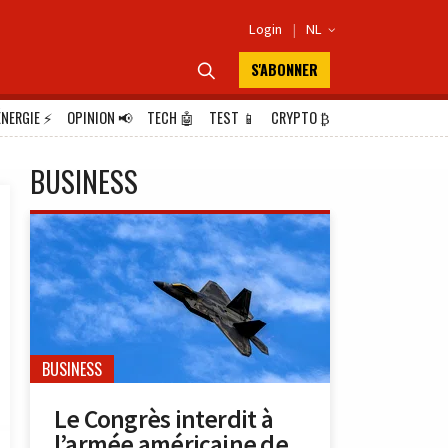
Login
|
NL

S'ABONNER

ÉNERGIE
⚡
OPINION
📢
TECH
🤖
TEST
📱
CRYPTO
₿
BUSINESS
BUSINESS
Le Congrès interdit à
l’armée américaine de