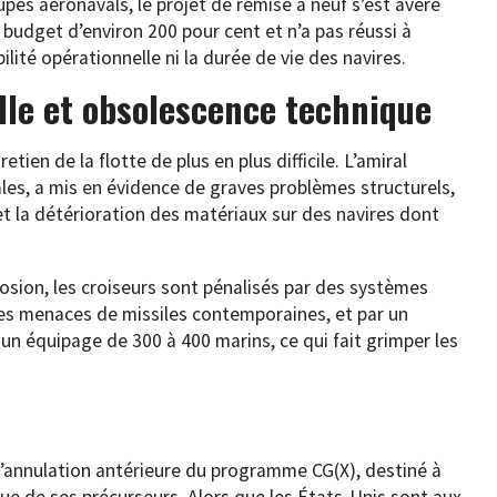
pes aéronavals, le projet de remise à neuf s’est avéré
budget d’environ 200 pour cent et n’a pas réussi à
ilité opérationnelle ni la durée de vie des navires.
lle et obsolescence technique
ien de la flotte de plus en plus difficile. L’amiral
ales, a mis en évidence de graves problèmes structurels,
 la détérioration des matériaux sur des navires dont
rosion, les croiseurs sont pénalisés par des systèmes
les menaces de missiles contemporaines, et par un
n équipage de 300 à 400 marins, ce qui fait grimper les
 l’annulation antérieure du programme CG(X), destiné à
que de ses précurseurs. Alors que les États-Unis sont aux