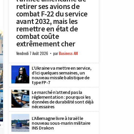
retirer ses avions de
combat F-22 du service
avant 2032, mais les
remettre en état de
combat coûte
extrêmement cher
Vendredi 7 Août 2026
par
Business AM
L’Ukraine va mettre en service,
d’ici quelques semaines, un
nouveau missile balistique de
type FP-7
Le marché n’attend pas la
réglementation : pourquoi les
données de durabilité sont déjà
nécessaires
L’Allemagne livre à Israël le
nouveau sous-marin militaire
n
INS Drakon