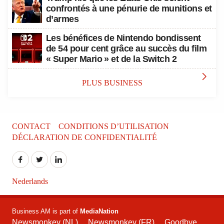
confrontés à une pénurie de munitions et
d’armes
Les bénéfices de Nintendo bondissent
de 54 pour cent grâce au succès du film
« Super Mario » et de la Switch 2

PLUS BUSINESS
CONTACT
CONDITIONS D’UTILISATION
DÉCLARATION DE CONFIDENTIALITÉ
Nederlands
Business AM is part of
MediaNation
Newsmonkey (NL)
Newsmonkey (FR)
Goodbye