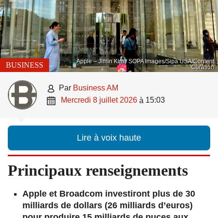
Apple – Jimin Kim / SOPA Images/Sipa USA/Content
BUSINESS
Curation

par
Business AM

mercredi 8 juillet 2026
15:03
à
Lire à voix haute
Principaux renseignements
Apple et Broadcom investiront plus de 30
milliards de dollars (26 milliards d’euros)
pour produire 15 milliards de puces aux