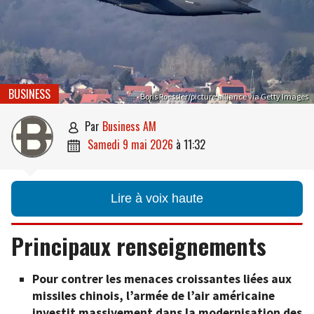
BUSINESS
Boris Roessler/picture alliance via Getty Images
par
Business AM

samedi 9 mai 2026
à
11:32

Lire à voix haute
Principaux renseignements
Pour contrer les menaces croissantes liées aux
missiles chinois, l’armée de l’air américaine
investit massivement dans la modernisation des