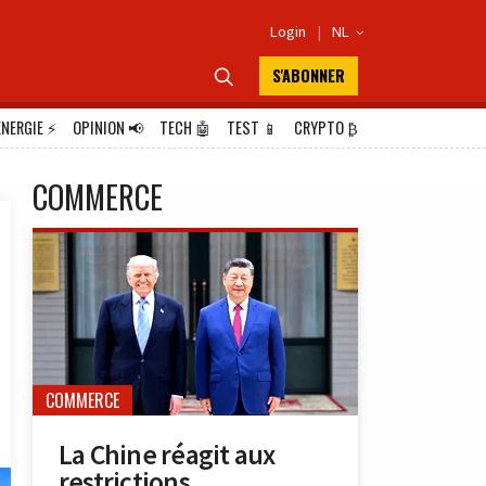
Login
|
NL

S'ABONNER

ÉNERGIE
⚡
OPINION
📢
TECH
🤖
TEST
📱
CRYPTO
₿
COMMERCE
COMMERCE
La Chine réagit aux
restrictions