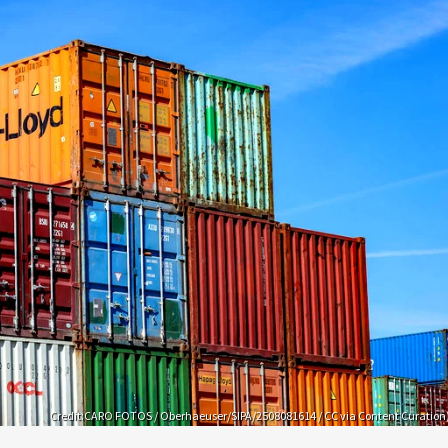
Credit:CARO FOTOS / Oberhaeuser/SIPA/2508081614 / CC via Content Curation