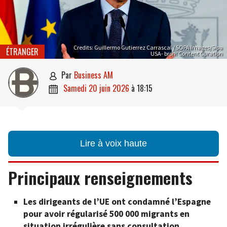
Credits: Guillermo Gutierrez Carrascal / SOPA Images/Sipa
ÉTRANGER
USA- bron: Content Curation
par
Business AM

samedi 20 juin 2026
à
18:15

Lire à voix haute
Principaux renseignements
Les dirigeants de l’UE ont condamné l’Espagne
pour avoir régularisé 500 000 migrants en
situation irrégulière sans consultation