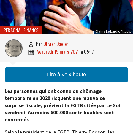
PERSONAL FINANCE
Daina Le Lardic / Isopix
par
Olivier Daelen

vendredi 19 mars 2021
à
05:17

Lire à voix haute
Les personnes qui ont connu du chômage
temporaire en 2020 risquent une mauvaise
surprise fiscale, prévient la FGTB citée par Le Soir
vendredi. Au moins 600.000 contribuables sont
concernés.
Selon le président de la FGTB, Thierry Bodson, les