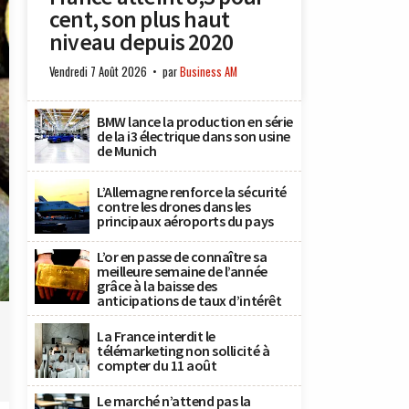
cent, son plus haut
niveau depuis 2020
Vendredi 7 Août 2026
par
Business AM
BMW lance la production en série
de la i3 électrique dans son usine
de Munich
L’Allemagne renforce la sécurité
contre les drones dans les
principaux aéroports du pays
L’or en passe de connaître sa
meilleure semaine de l’année
grâce à la baisse des
anticipations de taux d’intérêt
La France interdit le
télémarketing non sollicité à
compter du 11 août
Le marché n’attend pas la