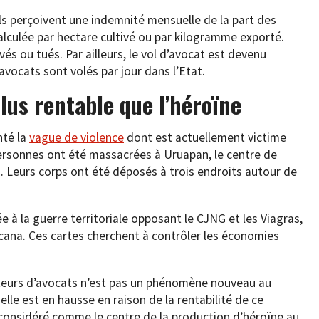
els perçoivent une indemnité mensuelle de la part des
alculée par hectare cultivé ou par kilogramme exporté.
és ou tués. Par ailleurs, le vol d’avocat est devenu
ocats sont volés par jour dans l’Etat.
plus rentable que l’héroïne
nté la
vague de violence
dont est actuellement victime
ersonnes ont été massacrées à Uruapan, le centre de
n. Leurs corps ont été déposés à trois endroits autour de
ée à la guerre territoriale opposant le CJNG et les Viagras,
cana. Ces cartes cherchent à contrôler les économies
ateurs d’avocats n’est pas un phénomène nouveau au
elle est en hausse en raison de la rentabilité de ce
considéré comme le centre de la production d’héroïne au