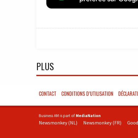
PLUS
CONTACT
CONDITIONS D’UTILISATION
DÉCLARATI
Business AM is part of
MediaNation
Newsmonkey (NL)
Newsmonkey (FR)
Good