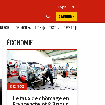
Login
|
NL

S'ABONNER

ÉNERGIE
⚡
OPINION
📢
TECH
🤖
TEST
📱
CRYPTO
₿
ÉCONOMIE
BUSINESS
Le taux de chômage en
France atteint 8,3 pour