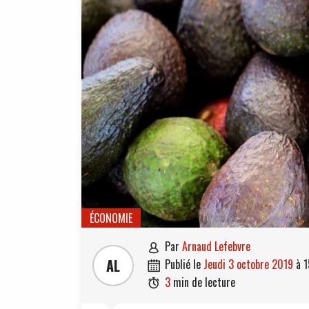
ÉCONOMIE
par
Arnaud Lefebvre

AL
publié le
jeudi 3 octobre 2019
à
1

3
min de lecture
