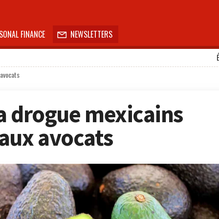
SONAL FINANCE
NEWSLETTERS

 avocats
la drogue mexicains
aux avocats