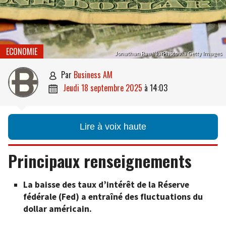
ECONOMIE
Jonathan Raa/NurPhoto via Getty Images
par
Business AM

jeudi 18 septembre 2025
à
14:03

Lire à voix haute
Principaux renseignements
La baisse des taux d’intérêt de la Réserve
fédérale (Fed) a entraîné des fluctuations du
dollar américain.