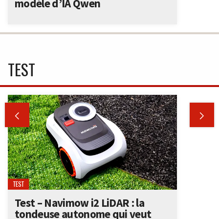
modèle d’IA Qwen
TEST


TEST
Test – Navimow i2 LiDAR : la
tondeuse autonome qui veut