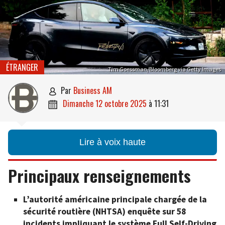
ÉTRANGER
Tim Goessman/Bloomberg via Getty Images
par
Business AM

dimanche 12 octobre 2025
à
11:31

Lire à voix haute
Principaux renseignements
L’autorité américaine principale chargée de la
sécurité routière (NHTSA) enquête sur 58
incidents impliquant le système Full Self-Driving