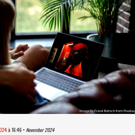
Image by Frank Rietsch from Pixaba
2024
à
16:46
•
November 2024