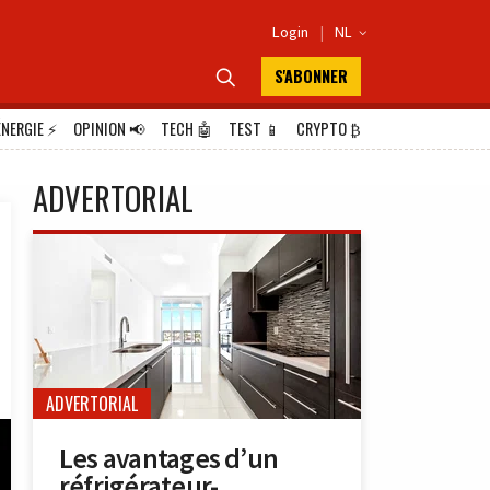
Login
|
NL

S'ABONNER

ÉNERGIE
⚡
OPINION
📢
TECH
🤖
TEST
📱
CRYPTO
₿
ADVERTORIAL
ADVERTORIAL
Les avantages d’un
réfrigérateur-