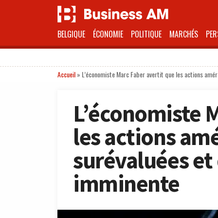
BELGIQUE
ÉCONOMIE
POLITIQUE
MARCHÉS
PER
Accueil
»
L’économiste Marc Faber avertit que les actions amér
L’économiste M
les actions am
surévaluées et
imminente