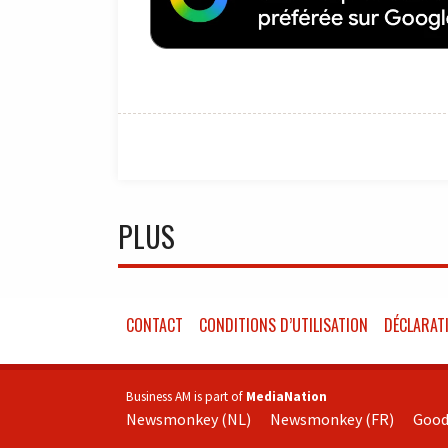
PLUS
CONTACT
CONDITIONS D’UTILISATION
DÉCLARATI
Business AM is part of
MediaNation
Newsmonkey (NL)
Newsmonkey (FR)
Good