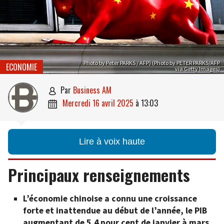
Photo by Peter PARKS / AFP) (Photo by PETER PARKS/AFP
ECONOMIE
via Getty Images)
par
Business AM

mercredi 16 avril 2025
à
13:03

Lire à voix haute
Principaux renseignements
L’économie chinoise a connu une croissance
forte et inattendue au début de l’année, le PIB
augmentant de 5,4 pour cent de janvier à mars.