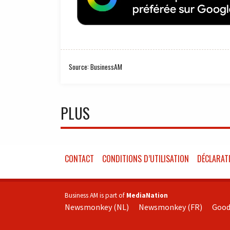
Source: BusinessAM
PLUS
CONTACT
CONDITIONS D’UTILISATION
DÉCLARATI
Business AM is part of
MediaNation
Newsmonkey (NL)
Newsmonkey (FR)
Good