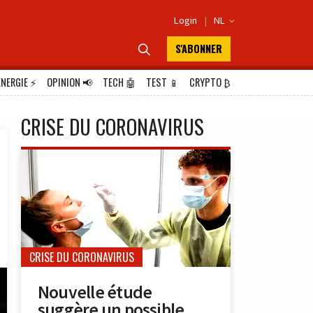
Login
|
NL

S'ABONNER

ÉNERGIE
⚡
OPINION
📢
TECH
🤖
TEST
📱
CRYPTO
₿
CRISE DU CORONAVIRUS
CRISE DU CORONAVIRUS
Nouvelle étude
suggère un possible