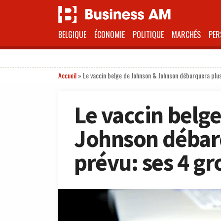
BELGIQUE
ÉCONOMIE
POLITIQUE
MARCHÉS
PER
Accueil
»
Le vaccin belge de Johnson & Johnson débarquera plus
Le vaccin belg
Johnson débarq
prévu: ses 4 g