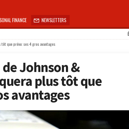
SONAL FINANCE
NEWSLETTERS

 tôt que prévu: ses 4 gros avantages
e de Johnson &
uera plus tôt que
ros avantages