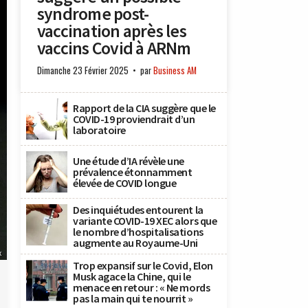
syndrome post-
vaccination après les
vaccins Covid à ARNm
Dimanche 23 Février 2025
par
Business AM
Rapport de la CIA suggère que le
COVID-19 proviendrait d’un
laboratoire
Une étude d’IA révèle une
prévalence étonnamment
élevée de COVID longue
Des inquiétudes entourent la
variante COVID-19 XEC alors que
le nombre d’hospitalisations
augmente au Royaume-Uni
x
Trop expansif sur le Covid, Elon
Musk agace la Chine, qui le
menace en retour : « Ne mords
pas la main qui te nourrit »