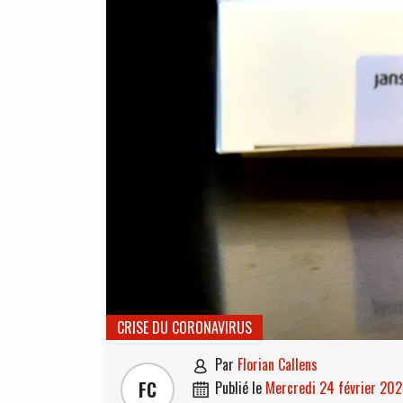
CRISE DU CORONAVIRUS
par
Florian Callens

FC
publié le
mercredi 24 février 202
