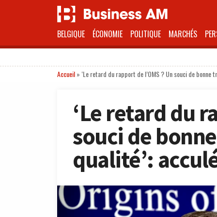
BELGIQUE
ÉCONOMIE
POLITIQUE
MARCHÉS
PER
Accueil
»
‘Le retard du rapport de l’OMS ? Un souci de bonne trad
‘Le retard du r
souci de bonne
qualité’: acculé