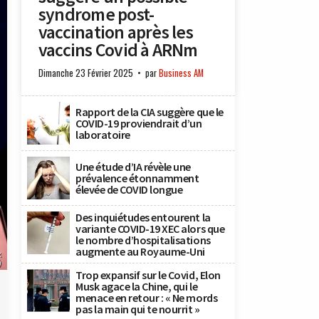
syndrome post-
vaccination après les
vaccins Covid à ARNm
Dimanche 23 Février 2025
par
Business AM
Rapport de la CIA suggère que le
COVID-19 proviendrait d’un
laboratoire
Une étude d’IA révèle une
prévalence étonnamment
élevée de COVID longue
Des inquiétudes entourent la
variante COVID-19 XEC alors que
le nombre d’hospitalisations
augmente au Royaume-Uni
k
)
Trop expansif sur le Covid, Elon
Musk agace la Chine, qui le
menace en retour : « Ne mords
pas la main qui te nourrit »