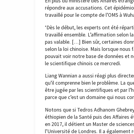
En plus du ministère des Affaires étrang
répondre aux accusations. Cet épidémiolo
travaillé pour le compte de l’OMS à Wuh
‘Dès le début, les experts ont été réparti
travaillé ensemble. L’affirmation selon 
pas valable. […] Bien sûr, certaines d
selon la loi chinoise. Mais lorsque nou
pouvait voir notre base de données et n
le scientifique chinois ce mercredi.
Liang Wannian a aussi réagi plus directe
qu’il comprenne bien le problème. La que
être jugée par les scientifiques et par l
parce que c’est un domaine qui nous conc
Notons que si Tedros Adhanom Ghebreye
éthiopien de la Santé puis des Affaires 
en 2017, il détient un Master de scienc
l’Université de Londres. Il a également 