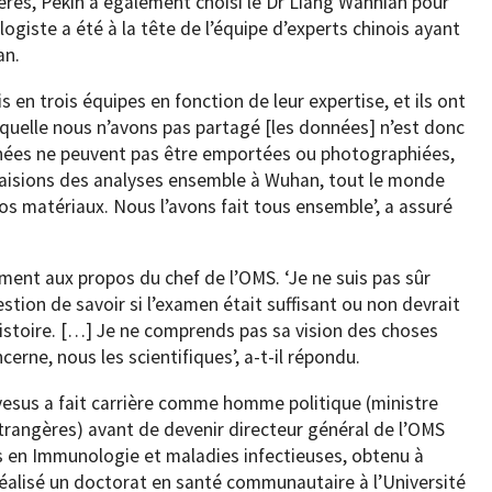
ères, Pékin a également choisi le Dr Liang Wannian pour
giste a été à la tête de l’équipe d’experts chinois ayant
an.
s en trois équipes en fonction de leur expertise, et ils ont
laquelle nous n’avons pas partagé [les données] n’est donc
onnées ne peuvent pas être emportées ou photographiées,
s faisions des analyses ensemble à Wuhan, tout le monde
os matériaux. Nous l’avons fait tous ensemble’, a assuré
ment aux propos du chef de l’OMS. ‘Je ne suis pas sûr
stion de savoir si l’examen était suffisant ou non devrait
’histoire. […] Je ne comprends pas sa vision des choses
erne, nous les scientifiques’, a-t-il répondu.
sus a fait carrière comme homme politique (ministre
étrangères) avant de devenir directeur général de l’OMS
es en Immunologie et maladies infectieuses, obtenu à
réalisé un doctorat en santé communautaire à l’Université