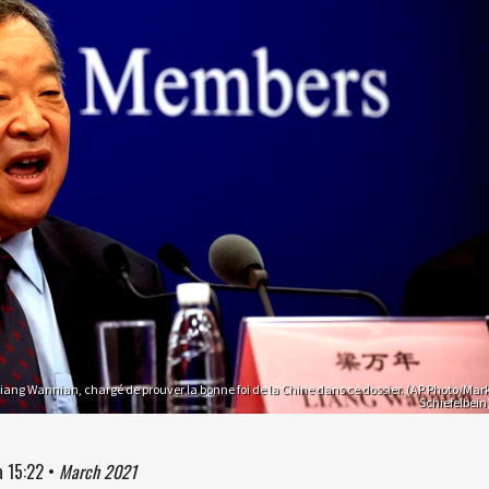
Liang Wannian, chargé de prouver la bonne foi de la Chine dans ce dossier. (AP Photo/Mar
Schiefelbein
à
15:22
•
March 2021