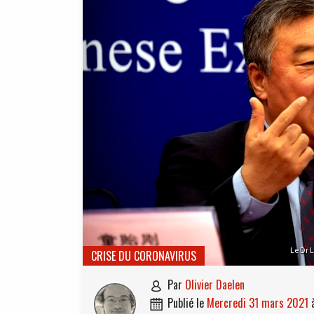
Le Dr 
CRISE DU CORONAVIRUS
par
Olivier Daelen

publié le
mercredi 31 mars 2021
