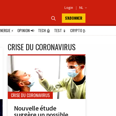
Login
|
NL

S'ABONNER

ÉNERGIE
⚡
OPINION
📢
TECH
🤖
TEST
📱
CRYPTO
₿
CRISE DU CORONAVIRUS
CRISE DU CORONAVIRUS
Nouvelle étude
suggère un possible