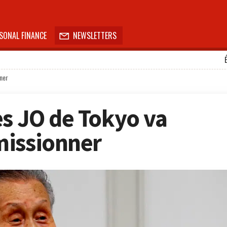
SONAL FINANCE
NEWSLETTERS

ner
es JO de Tokyo va
missionner