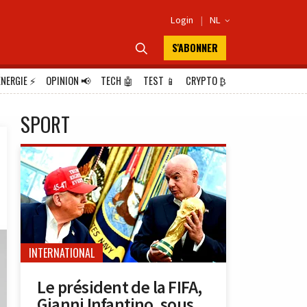
Login
|
NL

S'ABONNER

ÉNERGIE
⚡
OPINION
📢
TECH
🤖
TEST
📱
CRYPTO
₿
SPORT
INTERNATIONAL
Le président de la FIFA,
Gianni Infantino, sous