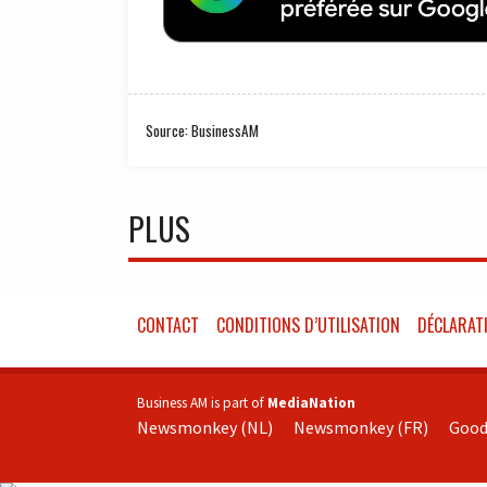
Source: BusinessAM
PLUS
CONTACT
CONDITIONS D’UTILISATION
DÉCLARATI
Business AM is part of
MediaNation
Newsmonkey (NL)
Newsmonkey (FR)
Good