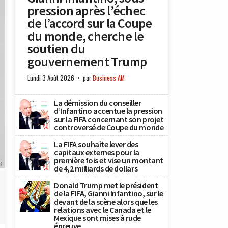
pression après l’échec
de l’accord sur la Coupe
du monde, cherche le
soutien du
gouvernement Trump
Lundi 3 Août 2026
par
Business AM
La démission du conseiller
d’Infantino accentue la pression
sur la FIFA concernant son projet
controversé de Coupe du monde
La FIFA souhaite lever des
capitaux externes pour la
première fois et vise un montant
x
de 4,2 milliards de dollars
Donald Trump met le président
de la FIFA, Gianni Infantino, sur le
devant de la scène alors que les
relations avec le Canada et le
Mexique sont mises à rude
épreuve