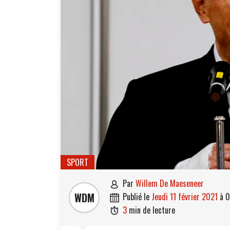
SPORT
par
Willem De Maeseneer

WDM
publié le
jeudi 11 février 2021
à
0

3
min de lecture
