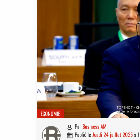
TOPSHOT – Chin
Janeiro, Brazi
ECONOMIE
par
Business AM

publié le
jeudi 24 juillet 2025
à
1
