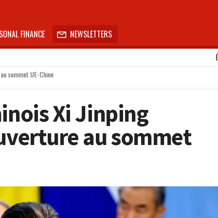
SONAL FINANCE
NEWSLETTERS

re au sommet UE-Chine
inois Xi Jinping
ouverture au sommet