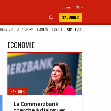
Login
|
NL

S'ABONNER

ÉNERGIE
⚡
OPINION
📢
TECH
🤖
TEST
📱
CRYPTO
₿
ECONOMIE
BANQUES
La Commerzbank
cherche à dialoguer