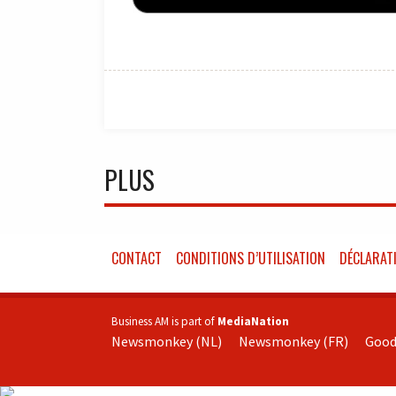
PLUS
CONTACT
CONDITIONS D’UTILISATION
DÉCLARATI
Business AM is part of
MediaNation
Newsmonkey (NL)
Newsmonkey (FR)
Good