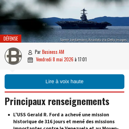
DÉFENSE
Samir Jordamovic/Anadolu via Getty Images
par
Business AM

vendredi 8 mai 2026
à
17:01

Lire à voix haute
Principaux renseignements
L’USS Gerald R. Ford a achevé une mission
historique de 316 jours et mené des missions
importantes contre le Venezuela et au Moyen-