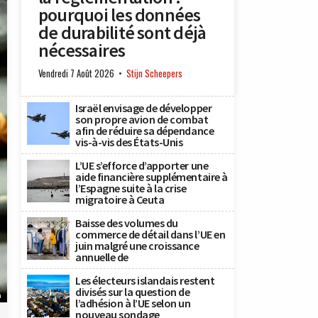
pourquoi les données
de durabilité sont déjà
nécessaires
Vendredi 7 Août 2026
Stijn Scheepers
Israël envisage de développer
son propre avion de combat
afin de réduire sa dépendance
vis-à-vis des États-Unis
L’UE s’efforce d’apporter une
aide financière supplémentaire à
l’Espagne suite à la crise
migratoire à Ceuta
Baisse des volumes du
commerce de détail dans l’UE en
juin malgré une croissance
annuelle de
Les électeurs islandais restent
divisés sur la question de
n
l’adhésion à l’UE selon un
nouveau sondage