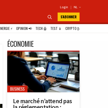
Login
|
NL

S'ABONNER

ÉNERGIE
⚡
OPINION
📢
TECH
🤖
TEST
📱
CRYPTO
₿
ÉCONOMIE
BUSINESS
Le marché n’attend pas
la réglementation :