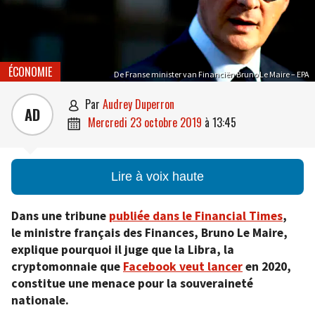
ÉCONOMIE
De Franse minister van Financiën Bruno Le Maire – EPA
par
Audrey Duperron

AD
mercredi 23 octobre 2019
à
13:45

Lire à voix haute
Dans une tribune
publiée dans le Financial Times
,
le ministre français des Finances, Bruno Le Maire,
explique pourquoi il juge que la Libra, la
cryptomonnaie que
Facebook veut lancer
en 2020,
constitue une menace pour la souveraineté
nationale.